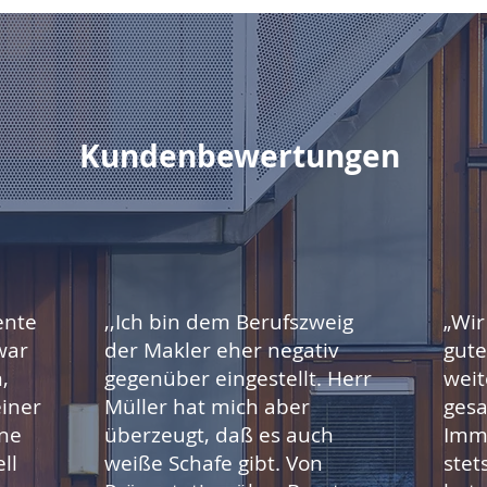
Kundenbewertungen
ente
,,Ich bin dem Berufszweig
„Wir
war
der Makler eher negativ
gut
,
gegenüber eingestellt. Herr
weit
iner
Müller hat mich aber
gesa
ine
überzeugt, daß es auch
Immo
ll
weiße Schafe gibt. Von
stet