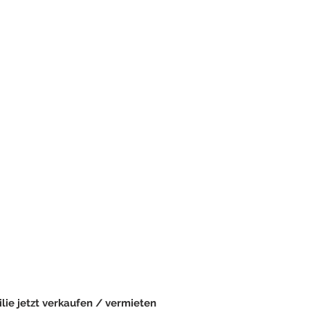
wollen Ihre
obilie vermieten
r verkaufen?
uen Sie beim Verkauf und
rmietung Ihrer Immobilie
 Immobilien und nutzen
sere langjährige
ung. Wir vermitteln
l und zuverlässig solvente
 und Mieter für Ihre
lie.
lie jetzt verkaufen / vermieten