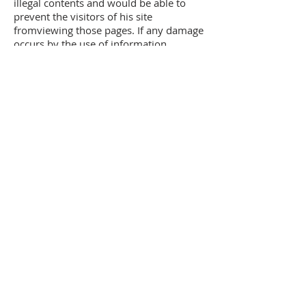
illegal contents and would be able to
prevent the visitors of his site
fromviewing those pages. If any damage
occurs by the use of information
presented there, only the author of the
respective pages might be liable, not the
one who has linked to these pages.
Furthermore the author is not liable for
any postings or messages published by
users of discussion boards, guestbooks
or mailinglists provided on his page.
3. Copyright
The author intended not to use any
copyrighted material for the publication
or, if not possible, to indicate the
copyright of the respective object.
The copyright for any material created
by the author is reserved. Any
duplication or use of objects such as
images, diagrams, sounds or texts in
other electronic or printed publications
is not permitted without the author’s