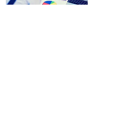
Ansprechende
Präsentation Ihrer
Immobilie
Gerne präsentieren wir Ihre
Immobilie und durch die
langjährige Erfahrung im
Immobiliensektor erkennen wir,
welche Aspekte Ihrer Immobilie
gut vermarktbar sind. Wir
erstellen professionelle Exposés
sowie spezielle 360° Rundgänge,
um Ihre Immobile bestmöglich im
Internet zu präsentieren.
Zudem sind wir ausgezeichneter
Premiumvertragspartner von